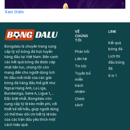
Xem thêm
VỀ
LINK
CHÚNG
TÔI
Kết quả
Bongdalu là chuyên trang cung
bóng đá
Phản hồi
cấp tỷ số bóng đá trực tuyến
Lịch thi
hàng đầu tại Việt Nam. Bên cạnh
Liên hệ
các kết quả bóng đá được cập
đấu bóng
Tin tức
nhật liên tục, chúng tôi còn
đá
mang đến cho người dùng lịch
Tuyên bố
6 in 1
thi đấu mới nhất của các giải
miễn
bóng đá hàng đầu thế giới như
trách
Ngoại Hạng Anh, La Liga,
nhiệm
Bundesliga, Serie A, Ligue 1,....
Đặc biệt nhất, Bongdalu còn
Chính
cung cấp tỷ lệ kèo miễn phí, với
sách
thiết kế dễ hiểu, giúp người dùng
có thể theo dõi chi tiết tỷ lệ kèo
của các trận đấu yêu thích một
Thông tin chung về KQBD
cách hiệu quả.
Sứ mệnh cao cả của nền tảng KQBD