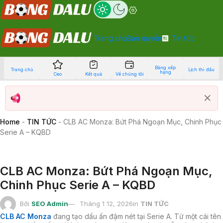
Trang chủ
Bản quyền
Tin tức
Bảng xếp
Trang chủ
Lịch thi đấu
hạng
Ceo
Kết quả
Về chúng tôi
Home
-
TIN TỨC
-
CLB AC Monza: Bứt Phá Ngoạn Mục, Chinh Phục
Serie A – KQBD
CLB AC Monza: Bứt Phá Ngoạn Mục,
Chinh Phục Serie A – KQBD
Bởi
SEO Admin
Tháng 1 12, 2026
in
TIN TỨC
CLB AC Monza
đang tạo dấu ấn đậm nét tại Serie A. Từ một cái tên