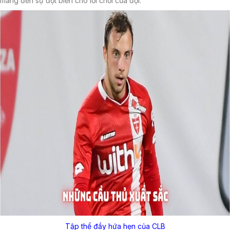
mang đến sự đột biến cho lối chơi của đội.
Tập thể đầy hứa hẹn của CLB