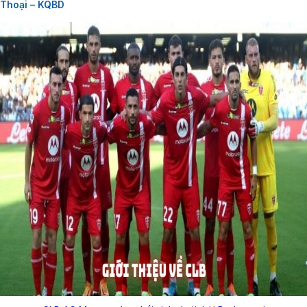
Thoại – KQBD