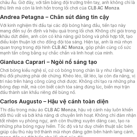
châu Âu. Giờ đây, với tấm băng đội trưởng trên tay, anh không chỉ là
thủ lĩnh mà còn là linh hồn trong lối chơi của
CLB AC Monza
.
Andrea Petagna – Chân sút đáng tin cậy
Với kinh nghiệm thi đấu tại các đội bóng hàng đầu, tiền tạo này
mang đến sự ổn định và hiệu quả trong lối chơi. Không chỉ giỏi trong
khâu dứt điểm, anh còn có khả năng giữ bóng và phối hợp tốt, tạo
điều kiện thuận lợi cho đồng đội tỏa sáng. Hiện tại, anh là mũi nhọn
quan trọng trong đội hình
CLB AC Monza
, góp phần củng cố sức
mạnh tấn công bằng sự chắc chắn và linh hoạt của mình.
Gianluca Caprari – Ngòi nổ sáng tạo
Chơi bóng kiểu nghệ sĩ, cứ có bóng trong chân là y như rằng hàng
thủ đối phương phải dè chừng. Khéo léo, lắt léo, lại còn đa năng, vị
trí nào trên hàng công cũng chơi được. Không chỉ tạo ra những pha
bóng đẹp mắt, mà còn biết cách tỏa sáng đúng lúc, biến mọi trận
đấu thành sân khấu riêng để bùng nổ.
Carlos Augusto – Hậu vệ cánh toàn diện
Thi đấu trong màu áo
CLB AC Monza
, hậu vệ cánh này luôn khiến
đối thủ vất vả bởi khả năng di chuyển linh hoạt. Không chỉ đảm nhận
tốt nhiệm vụ phòng ngự, anh còn thường xuyên dâng cao, tạo ra
những pha bóng nguy hiểm. Tốc độ và tư duy chiến thuật sắc bén
giúp cầu thủ này trở thành mũi nhọn đáng gờm bên hành lang cánh,