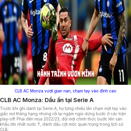
CLB AC Monza vượt gian nan, chạm tay vào đỉnh cao
CLB AC Monza: Dấu ấn tại Serie A
Trước khi ghi danh tại Serie A, họ từng nhiều lần chạm một tay vào
giấc mơ thăng hạng nhưng rồi lại ngậm ngùi dừng bước ở các trận
play-off. Phải đến mùa 2022/23, đội mới chính thức bước lên sân
khấu lớn nhất nước Ý, đánh dấu cột mốc quan trọng trong lịch sử
CLB.