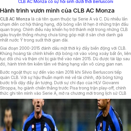
CLB AC Monza có sự hồi sinh dưới thời Berlusconi
Hành trình vươn mình của CLB AC Monza
CLB AC Monza
là cái tên quen thuộc tại Serie A và C. Dù nhiều lần
chạm đến cơ hội thăng hạng, đội bóng vẫn lỡ hẹn ở những trận đấu
quan trọng. Chính điều này khiến họ trở thành một trong những CLB
giàu truyền thống nhưng chưa từng góp mặt ở sân chơi danh giá
nhất nước Ý trong suốt thời gian dài.
Giai đoạn 2000-2015 đánh dấu một thời kỳ đầy biến động với CLB.
Khủng hoảng tài chính khiến đội bóng rơi vào vòng xoáy bất ổn, liên
tục đổi chủ và thậm chí bị giải thế vào năm 2015. Dù được tái lập sau
đó, hành trình tìm kiếm tấm vé thăng hạng vẫn vô cùng gian nan.
Bước ngoặt thực sự đến vào năm 2018 khi Silvio Berlusconi tiếp
quản CLB. Với sự hậu thuẫn mạnh mẽ về tài chính, đội bóng từng
bước trỗi dậy đầy ấn tượng. Dưới sự chỉ đạo của HLV Giovanni
Stroppa, họ giành chiến thắng trước Pisa trong trận play-off, chính
thức ghi tên mình vào Serie A, mở ra chương mới trong lịch sử CLB