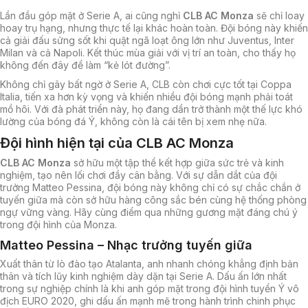
Lần đầu góp mặt ở Serie A, ai cũng nghỉ
CLB AC Monza
sẽ chỉ loay
hoay trụ hạng, nhưng thực tế lại khác hoàn toàn. Đội bóng này khiến
cả giải đấu sửng sốt khi quật ngã loạt ông lớn như Juventus, Inter
Milan và cả Napoli. Kết thúc mùa giải với vị trí an toàn, cho thấy họ
không đến đây để làm “kẻ lót đường”.
Không chỉ gây bất ngờ ở Serie A, CLB còn chơi cực tốt tại Coppa
Italia, tiến xa hơn kỳ vọng và khiến nhiều đội bóng mạnh phải toát
mồ hôi. Với đà phát triển này, họ đang dần trở thành một thế lực khó
lường của bóng đá Ý, không còn là cái tên bị xem nhẹ nữa.
Đội hình hiện tại của CLB AC Monza
CLB AC Monza
sở hữu một tập thể kết hợp giữa sức trẻ và kinh
nghiệm, tạo nên lối chơi đầy cân bằng. Với sự dẫn dắt của đội
trưởng Matteo Pessina, đội bóng này không chỉ có sự chắc chắn ở
tuyến giữa mà còn sở hữu hàng công sắc bén cùng hệ thống phòng
ngự vững vàng. Hãy cùng điểm qua những gương mặt đáng chú ý
trong đội hình của Monza.
Matteo Pessina – Nhạc trưởng tuyến giữa
Xuất thân từ lò đào tạo Atalanta, anh nhanh chóng khẳng định bản
thân và tích lũy kinh nghiệm dày dặn tại Serie A. Dấu ấn lớn nhất
trong sự nghiệp chính là khi anh góp mặt trong đội hình tuyển Ý vô
địch EURO 2020, ghi dấu ấn mạnh mẽ trong hành trình chinh phục