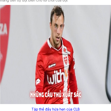
mang đến sự đột biến cho lối chơi của đội.
Tập thể đầy hứa hẹn của CLB